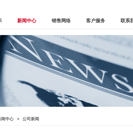
示
新闻中心
销售网络
客户服务
联系
新闻中心
>
公司新闻